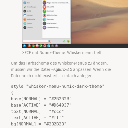
XFCE mit Numix-Theme: Whiskermenu hell
Um das Farbschema des Whisker-Menüs zu ändern,
müssen wir die Datei
~/.gtkrc-2.0
anpassen. Wenn die
Datei noch nicht existiert – einfach anlegen.
style "whisker-menu-numix-dark-theme"

{

base[NORMAL] = "#2B2B2B"

base[ACTIVE] = "#D64937"

text[NORMAL] = "#ccc"

text[ACTIVE] = "#fff"

bg[NORMAL] = "#2B2B2B"
