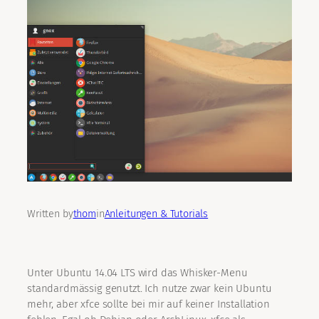
Written by
thom
in
Anleitungen & Tutorials
Unter Ubuntu 14.04 LTS wird das Whisker-Menu
standardmässig genutzt. Ich nutze zwar kein Ubuntu
mehr, aber xfce sollte bei mir auf keiner Installation