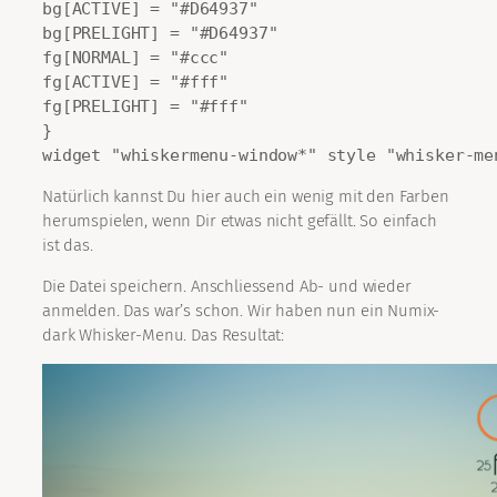
bg[ACTIVE] = "#D64937"

bg[PRELIGHT] = "#D64937"

fg[NORMAL] = "#ccc"

fg[ACTIVE] = "#fff"

fg[PRELIGHT] = "#fff"

}

widget "whiskermenu-window*" style "whisker-me
Natürlich kannst Du hier auch ein wenig mit den Farben
herumspielen, wenn Dir etwas nicht gefällt. So einfach
ist das.
Die Datei speichern. Anschliessend Ab- und wieder
anmelden. Das war’s schon. Wir haben nun ein Numix-
dark Whisker-Menu. Das Resultat: