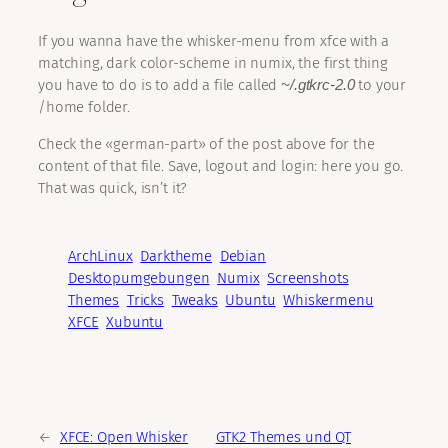
If you wanna have the whisker-menu from xfce with a
matching, dark color-scheme in numix, the first thing
you have to do is to add a file called
~/.gtkrc-2.0
to your
/home folder.
Check the «german-part» of the post above for the
content of that file. Save, logout and login: here you go.
That was quick, isn’t it?
ArchLinux
Darktheme
Debian
Desktopumgebungen
Numix
Screenshots
Themes
Tricks
Tweaks
Ubuntu
Whiskermenu
XFCE
Xubuntu
←
XFCE: Open Whisker
GTK2 Themes und QT