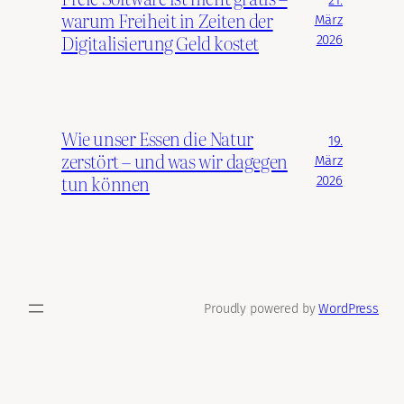
21.
warum Freiheit in Zeiten der
März
Digitalisierung Geld kostet
2026
Wie unser Essen die Natur
19.
zerstört – und was wir dagegen
März
tun können
2026
Proudly powered by
WordPress