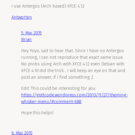
I use Antergos (Arch based) XFCE 4.12
Antworten
5. Mai 2015
Brian
Hey Yoyo, sad to hear that. Since I have no Antergos
running, I can not reproduce that exact same issue.
No probs using Arch with XFCE 4.12 even Debian with
XFCE 4.10 did the trick… I will keep an eye on that and
post an answer, if I find something ;)
Edit: This could be interesting for you:
https://gottcode.wordpress.com/2013/11/27/theming-
whisker-menu/#comment-688
Hope this helps!
6. Mai 2015