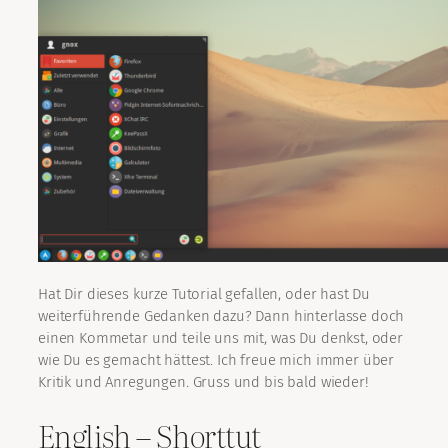
Hat Dir dieses kurze Tutorial gefallen, oder hast Du
weiterführende Gedanken dazu? Dann hinterlasse doch
einen Kommetar und teile uns mit, was Du denkst, oder
wie Du es gemacht hättest. Ich freue mich immer über
Kritik und Anregungen. Gruss und bis bald wieder!
English – Shorttut