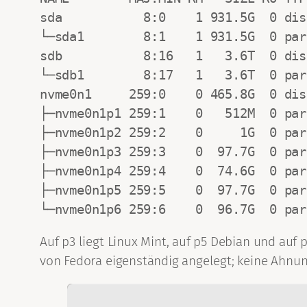
sda           8:0    1 931.5G  0 disk
└─sda1        8:1    1 931.5G  0 par
sdb           8:16   1   3.6T  0 disk
└─sdb1        8:17   1   3.6T  0 par
nvme0n1     259:0    0 465.8G  0 disk
├─nvme0n1p1 259:1    0   512M  0 par
├─nvme0n1p2 259:2    0     1G  0 part
├─nvme0n1p3 259:3    0  97.7G  0 part
├─nvme0n1p4 259:4    0  74.6G  0 part
├─nvme0n1p5 259:5    0  97.7G  0 part
└─nvme0n1p6 259:6    0  96.7G  0 par
Auf p3 liegt Linux Mint, auf p5 Debian und auf 
von Fedora eigenständig angelegt; keine Ahnun