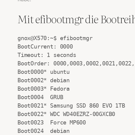
Mit efibootmgr die Bootrei
gnox@X570:~$ efibootmgr

BootCurrent: 0000

Timeout: 1 seconds

BootOrder: 0000,0003,0002,0021,0022,
Boot0000* ubuntu

Boot0002* debian

Boot0003* Fedora

Boot0004  GRUB

Boot0021* Samsung SSD 860 EVO 1TB

Boot0022* WDC WD40EZRZ-00GXCB0

Boot0023  Force MP600

Boot0024  debian
