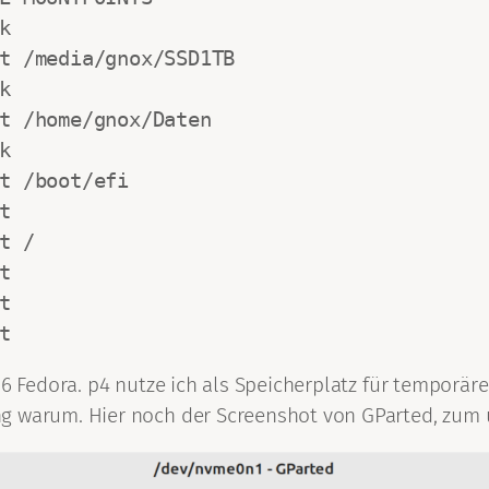
 

t /media/gnox/SSD1TB

 

t /home/gnox/Daten

 

t /boot/efi

 

 /

 

 

t 
p6 Fedora. p4 nutze ich als Speicherplatz für temporäre
g warum. Hier noch der Screenshot von GParted, zum u