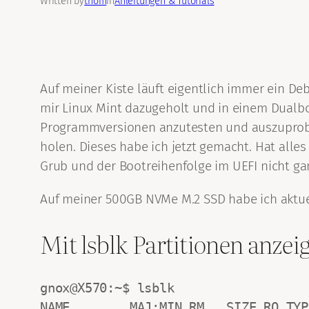
Written by
thom
in
Anleitungen & Tutorials
Auf meiner Kiste läuft eigentlich immer ein Debi
mir Linux Mint dazugeholt und in einem Dualbo
Programmversionen anzutesten und auszuprobier
holen. Dieses habe ich jetzt gemacht. Hat alles
Grub und der Bootreihenfolge im UEFI nicht ga
Auf meiner 500GB NVMe M.2 SSD habe ich aktuel
Mit lsblk Partitionen anzei
gnox@X570:~$ lsblk

NAME        MAJ:MIN RM   SIZE RO TYP